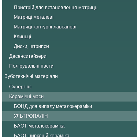
Пристрій для встановлення матриць
Матриці металеві
Матриці контурні лавсанові
Клиньці
Диски, штрипси
Десенситайзери
Полірувальні пасти
Зуботехнічні матеріали
Супергіпс
Керамічні маси
БОНД для випалу металокераміки
УЛЬТРОПАЛІН
БАОТ металокераміка
БАОТ цирконій кераміка