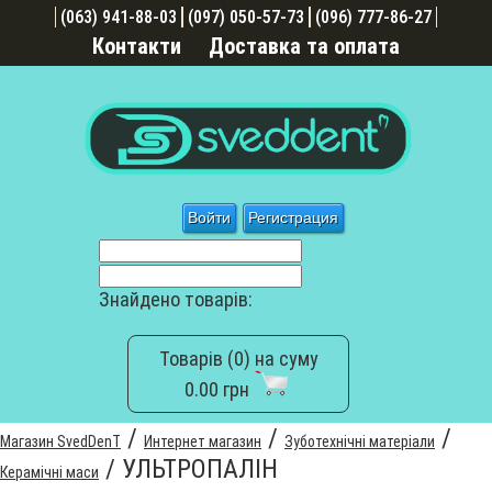
(063) 941-88-03
(097) 050-57-73
(096) 777-86-27
Контакти
Доставка та оплата
Войти
Регистрация
Знайдено товарів:
Товарів (0) на суму
0.00 грн
/
/
/
Магазин SvedDenT
Интернет магазин
Зуботехнічні матеріали
/
УЛЬТРОПАЛІН
Керамічні маси