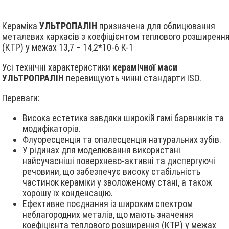
Кераміка
УЛЬТРОПАЛІН
призначена для облицювання
металевих каркасів з коефіцієнтом теплового розширенн
(КТР) у межах 13,7 – 14,2*10-6 К-1
Усі технічні характеристики
керамічної маси
УЛЬТРОПРАЛІН
перевищують чинні стандарти ISO.
Переваги:
Висока естетика завдяки широкій гамі барвників та
модифікаторів.
Флуоресценція та опалесценція натуральних зубів.
У рідинах для моделювання використані
найсучасніші поверхнево-активні та диспергуючі
речовини, що забезпечує високу стабільність
частинок кераміки у зволоженому стані, а також
хорошу їх конденсацію.
Ефективне поєднання із широким спектром
неблагородних металів, що мають значення
коефіцієнта теплового розширення (КТР) у межах