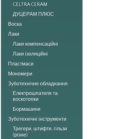
CELTRA CERAM
ДУЦЕРАМ ПЛЮС
Воска
Лаки
Лаки компенсаційні
Лаки ізоляційні
Пластмаси
Мономери
Зуботехнічне обладнання
Електрошпателя та
воскотопки
Бормашини
Зуботехнічні інструменти
Трегери, штифти, гільзи
(різне)