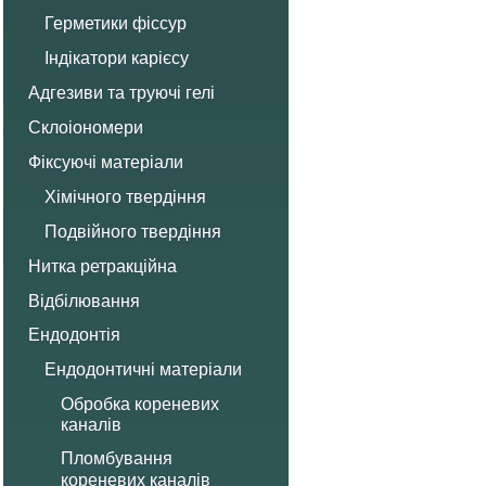
Герметики фіссур
Індікатори карієсу
Адгезиви та труючі гелі
Склоіономери
Фіксуючі матеріали
Хімічного твердіння
Подвійного твердіння
Нитка ретракційна
Відбілювання
Ендодонтія
Ендодонтичні матеріали
Обробка кореневих
каналів
Пломбування
кореневих каналів