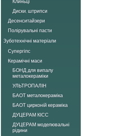
Клиньці
Диски, штрипси
Десенситайзери
Полірувальні пасти
Зуботехнічні матеріали
Супергіпс
Керамічні маси
БОНД для випалу
металокераміки
УЛЬТРОПАЛІН
БАОТ металокераміка
БАОТ цирконій кераміка
ДУЦЕРАМ КІСС
ДУЦЕРАМ моделювальні
рідини