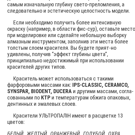
самым изначальную глубину свето-преломления, а
следовательно и эстетическую целостность модели.
Если необходимо получить более интенсивную
окраску (например, в области фис-сур), оставьте мест
при моделировке или сделайте небольшую выборку
алмазным инструментом, заполнив эти места более
толстым слоем красителя. Вы будете прият-но
удивлены, получив “эффект глубины цвета”,
принципиально недостижимый при использовании
красителей других типов.
Краситель может использоваться с такими
фарфоровыми массами как:
IPS-CLASSIC, CERAMCO,
SYNSPAR, BIODENT, DUCERA
и другими массами, согла-
сованными по
КТР
и температурам обжига опаковых,
дентинных и эмалевых слоев.
Красители УЛЬТРОПАЛІН имеют в расцветке 13
цветов:
БЕЛЫЙ, ЖЕЛТЫЙ, ОРАНЖЕВЫЙ, ГОЛУБОЙ, ОХРА,