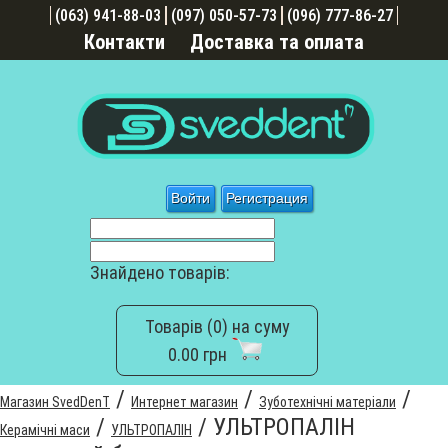
(063) 941-88-03
(097) 050-57-73
(096) 777-86-27
Контакти
Доставка та оплата
Войти
Регистрация
Знайдено товарів:
Товарів (0) на суму
0.00 грн
/
/
/
Магазин SvedDenT
Интернет магазин
Зуботехнічні матеріали
/
/
УЛЬТРОПАЛІН
Керамічні маси
УЛЬТРОПАЛІН