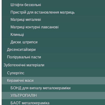
Штіфти беззольні
Пристрій для встановлення матриць
Матриці металеві
Матриці контурні лавсанові
Клиньці
Диски, штрипси
Десенситайзери
Полірувальні пасти
Зуботехнічні матеріали
Супергіпс
Керамічні маси
БОНД для випалу металокераміки
УЛЬТРОПАЛІН
БАОТ металокераміка