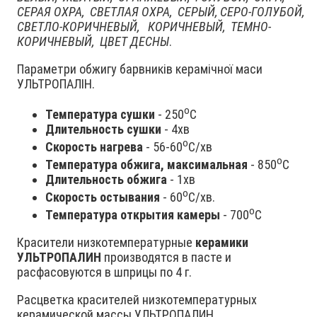
СЕРАЯ ОХРА, СВЕТЛАЯ ОХРА, СЕРЫЙ, СЕРО-ГОЛУБОЙ,
СВЕТЛО-КОРИЧНЕВЫЙ, КОРИЧНЕВЫЙ, ТЕМНО-
КОРИЧНЕВЫЙ, ЦВЕТ ДЕСНЫ
.
Параметри обжигу барвників керамічної маси
УЛЬТРОПАЛІН.
о
Температура сушки
- 250
С
Длительность сушки
- 4хв
о
Скорость нагрева
- 56-60
С/хв
о
Температура обжига, максимальная
- 850
С
Длительность обжига
- 1хв
о
Скорость остывания
- 60
С/хв.
о
Температура открытия камеры
- 700
С
Красители низкотемпературные
керамики
УЛЬТРОПАЛИН
производятся в пасте и
расфасовуются в шприцы по 4 г.
Расцветка красителей низкотемпературных
керамической массы УЛЬТРОПАЛИН