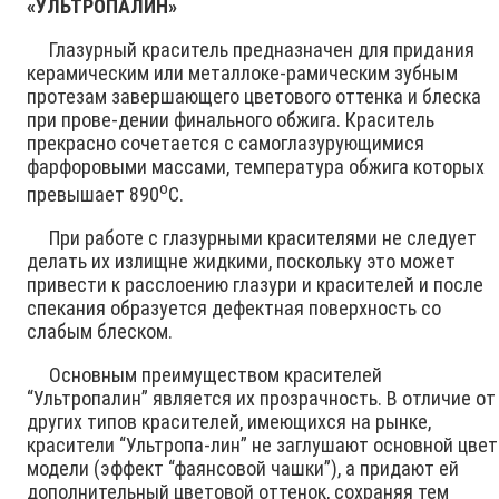
«УЛЬТРОПАЛИН»
Глазурный краситель предназначен для придания
керамическим или металлоке-рамическим зубным
протезам завершающего цветового оттенка и блеска
при прове-дении финального обжига. Краситель
прекрасно сочетается с самоглазурующимися
фарфоровыми массами, температура обжига которых
о
превышает 890
С.
При работе с глазурными красителями не следует
делать их излищне жидкими, поскольку это может
привести к расслоению глазури и красителей и после
спекания образуется дефектная поверхность со
слабым блеском.
Основным преимуществом красителей
“Ультропалин” является их прозрачность. В отличие от
других типов красителей, имеющихся на рынке,
красители “Ультропа-лин” не заглушают основной цвет
модели (эффект “фаянсовой чашки”), а придают ей
дополнительный цветовой оттенок, сохраняя тем