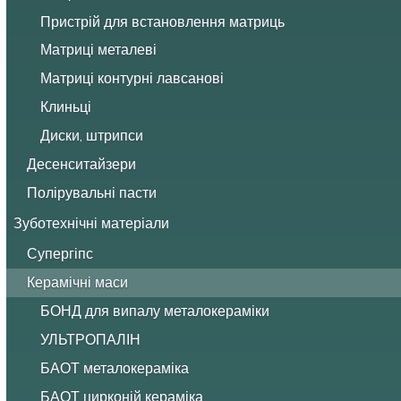
Пристрій для встановлення матриць
Матриці металеві
Матриці контурні лавсанові
Клиньці
Диски, штрипси
Десенситайзери
Полірувальні пасти
Зуботехнічні матеріали
Супергіпс
Керамічні маси
БОНД для випалу металокераміки
УЛЬТРОПАЛІН
БАОТ металокераміка
БАОТ цирконій кераміка