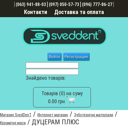
(063) 941-88-03
(097) 050-57-73
(096) 777-86-27
Контакти
Доставка та оплата
Войти
Регистрация
Знайдено товарів:
Товарів (0) на суму
0.00 грн
/
/
/
Магазин SvedDenT
Интернет магазин
Зуботехнічні матеріали
/
ДУЦЕРАМ ПЛЮС
Керамічні маси