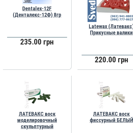
Dentalex-12F
(Денталекс-12Ф) 8гр
Latewax (Латевакс
Прикусные валики
235.00 грн
220.00 грн
ЛАТЕВАКС воск
ЛАТЕВАКС воск
моделировочный
фиссурный БЕЛЫ
скульптурный