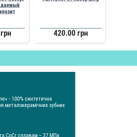
ждаемый
мпозит
 грн
420.00 грн
ine» - 100% синтетична
ня металокерамічних зубних
 та CoCr сплавам – 37 МПa