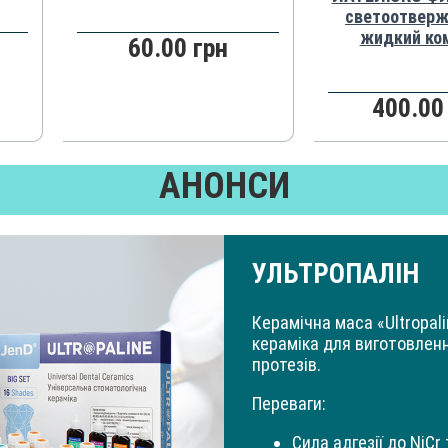
светоотвер
жидкий ко
60.00 грн
400.00
АНОНСИ
УЛЬТРОПАЛІН
Керамічна маса «Ultropal
кераміка для виготовлен
протезів.
Переваги:
Сила адгезії до NiCr