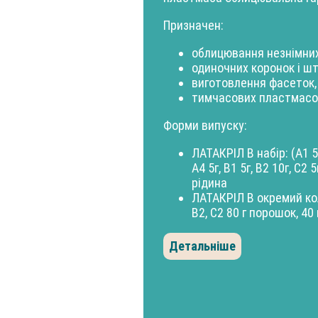
Призначен:
облицювання незнімних
одиночних коронок і шт
виготовлення фасеток,
тимчасових пластмасов
Форми випуску:
ЛАТАКРІЛ В набір: (A1 5г,
А4 5г, В1 5г, В2 10г, С2 
рідина
ЛАТАКРІЛ В окремий колір
B2, C2 80 г порошок, 40
Детальніше