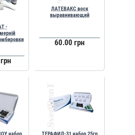
ЛАТЕВАКС воск
выравнивающий
Т -
мерній
омбировки
60.00 грн
 грн
У набор,
ТЕРАФИЛ-31 набор 25гр