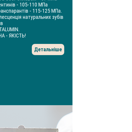
ентинів - 105-110 МПа
ранспарантів - 115-125 МПа.
лесценція натуральних зубів
ів
TA­LUMIN.
НА - ЯКІСТЬ!
Детальніше