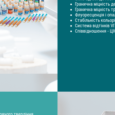
Гранична міцність д
Гранична міцність т
Флуоресценція і опа
Стабільність кольор
Система відтінків VI
Співвідношення - ЦІ
рячого твердіння