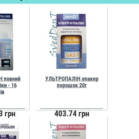
 повний
УЛЬТРОПАЛІН опакер
ки - 16
порошок 20г
ів
3 грн
403.74 грн