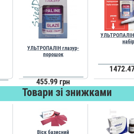
УЛЬТРОПАЛІН 
набі
УЛЬТРОПАЛІН глазур-
порошок
1472.47
455.99 грн
Товари зі знижками
Віск базисний