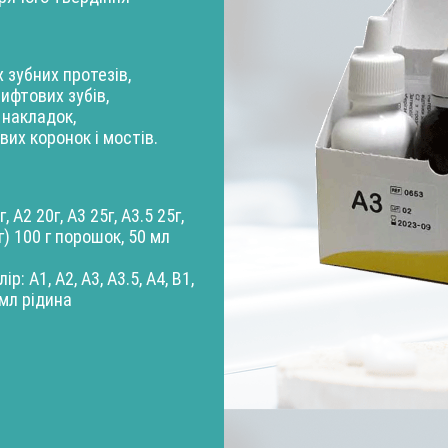
 зубних протезів,
ифтових зубів,
 накладок,
их коронок і мостів.
 А2 20г, А3 25г, А3.5 25г,
5г) 100 г порошок, 50 мл
: A1, A2, A3, A3.5, A4, B1,
 мл рідина