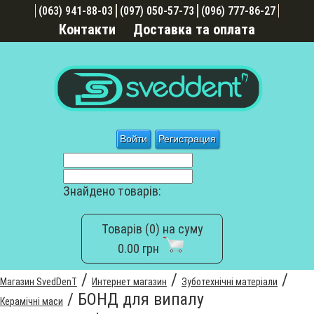
(063) 941-88-03
(097) 050-57-73
(096) 777-86-27
Контакти
Доставка та оплата
Войти
Регистрация
Знайдено товарів:
Товарів (0) на суму
0.00 грн
/
/
/
Магазин SvedDenT
Интернет магазин
Зуботехнічні матеріали
/
БОНД для випалу
Керамічні маси