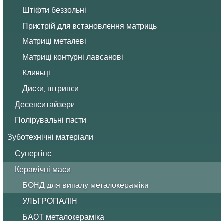
Штіфти беззольні
Пристрій для встановлення матриць
Матриці металеві
Матриці контурні лавсанові
Клиньці
Диски, штрипси
Десенситайзери
Полірувальні пасти
Зуботехнічні матеріали
Супергіпс
Керамічні маси
БОНД для випалу металокераміки
УЛЬТРОПАЛІН
БАОТ металокераміка