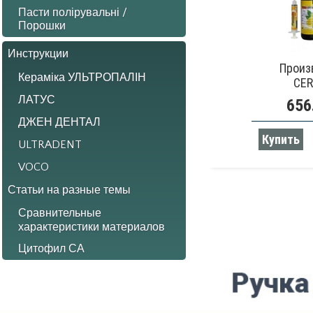
Пасти полірувальні /
Порошки
Инструкции
Произ
Кераміка УЛЬТРОПАЛІН
CE
ЛАТУС
656
ДЖЕН ДЕНТАЛ
Купить
ULTRADENT
VOCO
Статьи на разные темы
Сравнительные
характеристики материалов
Цитофил СА