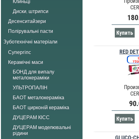
Произ
Клиньці
CE
Диски, штрипси
180
Десенситайзери
Полірувальні пасти
Купить
Зуботехнічні матеріали
RED DE
Супергіпс
Керамічні маси
БОНД для випалу
металокераміки
Произ
УЛЬТРОПАЛІН
CE
БАОТ металокераміка
90.
БАОТ цирконій кераміка
ДУЦЕРАМ КІСС
Купить
ДУЦЕРАМ моделювальні
рідини
GLUCO-CH