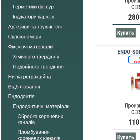
Произ
CE
Герметики фіссур
280
Індікатори карієсу
Адгезиви та труючі гелі
Купить
Склоіономери
Фіксуючі матеріали
ENDO-SOL
Хімічного твердіння
Подвійного твердіння
Нитка ретракційна
Відбілювання
Ендодонтія
Произ
Ендодонтичні матеріали
CE
Обробка кореневих
110
каналів
Пломбування
Купить
кореневих каналів