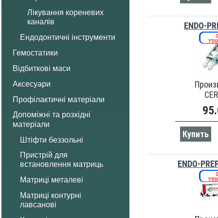
Лікування кореневих
каналів
ENDO-PR
Ендодонтичні інструменти
Гемостатики
Відбиткові маси
Произ
Аксесуари
CE
Профілактичні матеріали
95.
Допоміжні та розхідні
матеріали
Купить
Штіфти беззольні
Пристрій для
ENDO-PRE
встановлення матриць
Матриці металеві
Матриці контурні
лавсанові