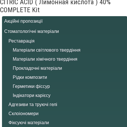
CITRIC ACID ( Лимонная кислота ) 40%
COMPLETE Kit
Акційні пропозиції
Стоматологічні матеріали
Реставрація
Матеріали світлового твердіння
Матеріали хімічного твердіння
Прокладочні матеріали
Рідки композити
Герметики фіссур
Індікатори карієсу
Адгезиви та труючі гелі
Склоіономери
Фіксуючі матеріали