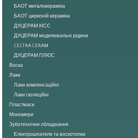
БАОТ металокераміка
БАОТ цирконій кераміка
ДУЦЕРАМ КІСС
ДУЦЕРАМ моделювальні рідини
CELTRA CERAM
ДУЦЕРАМ ПЛЮС
Воска
Лаки
Лаки компенсаційні
Лаки ізоляційні
Пластмаси
Мономери
Зуботехнічне обладнання
Електрошпателя та воскотопки