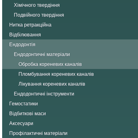
Хімічного твердіння
Подвійного твердіння
Нитка ретракційна
Відбілювання
Ендодонтія
Ендодонтичні матеріали
Обробка кореневих каналів
Пломбування кореневих каналів
Лікування кореневих каналів
Ендодонтичні інструменти
Гемостатики
Відбиткові маси
Аксесуари
Профілактичні матеріали