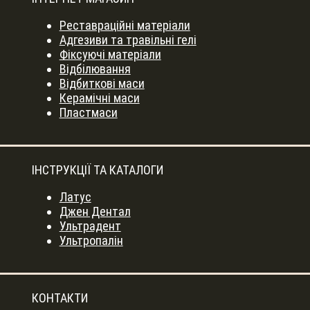
Реставраційні матеріали
Адгезиви та травільні гелі
Фіксуючі матеріали
Відбілювання
Відбиткові маси
Керамічні маси
Пластмаси
ІНСТРУКЦІЇ ТА КАТАЛОГИ
Латус
Джен Дентал
Ультрадент
Ультропалін
КОНТАКТИ