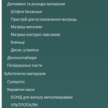
Допоміжні та розхідні матеріали
Штіфти беззольні
Пристрій для встановлення матриць
Матриці металеві
Матриці контурні лавсанові
Клиньці
Диски, штрипси
Десенситайзери
Полірувальні пасти
Зуботехнічні матеріали
Супергіпс
Керамічні маси
БОНД для випалу металокераміки
УЛЬТРОПАЛІН