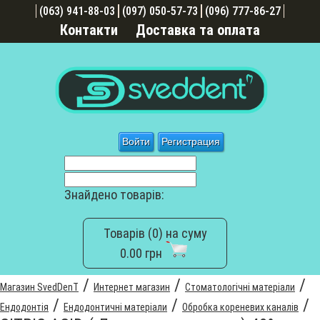
(063) 941-88-03
(097) 050-57-73
(096) 777-86-27
Контакти
Доставка та оплата
Войти
Регистрация
Знайдено товарів:
Товарів (0) на суму
0.00 грн
/
/
/
Магазин SvedDenT
Интернет магазин
Стоматологічні матеріали
/
/
/
Ендодонтія
Ендодонтичні матеріали
Обробка кореневих каналів