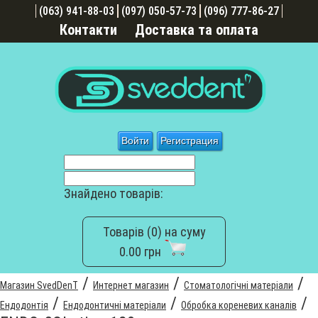
(063) 941-88-03
(097) 050-57-73
(096) 777-86-27
Контакти
Доставка та оплата
Войти
Регистрация
Знайдено товарів:
Товарів (0) на суму
0.00 грн
/
/
/
Магазин SvedDenT
Интернет магазин
Стоматологічні матеріали
/
/
/
Ендодонтія
Ендодонтичні матеріали
Обробка кореневих каналів