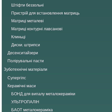
Штіфти беззольні
Пристрій для встановлення матриць
Матриці металеві
Матриці контурні лавсанові
Клиньці
Диски, штрипси
Десенситайзери
Полірувальні пасти
Зуботехнічні матеріали
Супергіпс
Керамічні маси
БОНД для випалу металокераміки
УЛЬТРОПАЛІН
БАОТ металокераміка