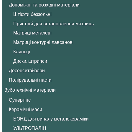
Допоміжні та розхідні матеріали
Штіфти беззольні
Пристрій для встановлення матриць
Матриці металеві
Матриці контурні лавсанові
Клиньці
Диски, штрипси
Десенситайзери
Полірувальні пасти
Зуботехнічні матеріали
Супергіпс
Керамічні маси
БОНД для випалу металокераміки
УЛЬТРОПАЛІН