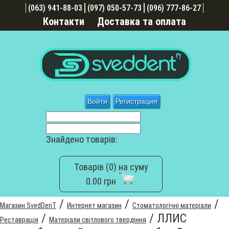
(063) 941-88-03
(097) 050-57-73
(096) 777-86-27
Контакти
Доставка та оплата
Войти
Регистрация
Знайдено товарів:
Товарів (0) на суму
0.00 грн
/
/
/
Магазин SvedDenT
Интернет магазин
Стоматологічні матеріали
/
/
ЛЛИС
Реставрація
Матеріали світлового твердіння