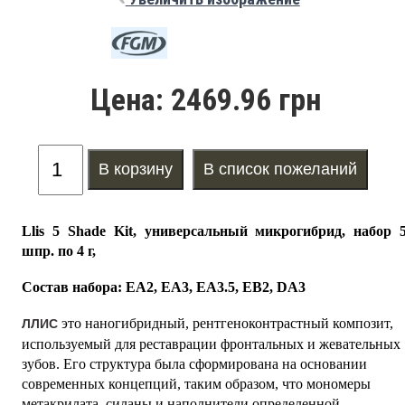
Цена:
2469.96 грн
Llis 5 Shade Kit, универсальный микрогибрид, набор 
шпр. по 4 г,
Состав набора: EA2,
EA3, EA3.5, EB2, DA3
это наногибридный, рентгеноконтрастный композит,
ЛЛИС
используемый для реставрации фронтальных и жевательных
зубов. Его структура была сформирована на основании
современных концепций, таким образом, что мономеры
метакрилата, силаны и наполнители определенной