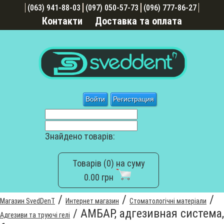
(063) 941-88-03
(097) 050-57-73
(096) 777-86-27
Контакти
Доставка та оплата
Войти
Регистрация
Знайдено товарів:
Товарів (0) на суму
0.00 грн
/
/
/
Магазин SvedDenT
Интернет магазин
Стоматологічні матеріали
/
АМБАР, адгезивная система,
Адгезиви та труючі гелі