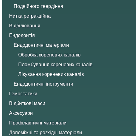
Подвійного твердіння
Нитка ретракційна
Відбілювання
Ендодонтія
Ендодонтичні матеріали
Обробка кореневих каналів
Пломбування кореневих каналів
Лікування кореневих каналів
Ендодонтичні інструменти
Гемостатики
Відбиткові маси
Аксесуари
Профілактичні матеріали
Допоміжні та розхідні матеріали