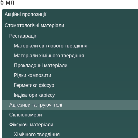
6 мл
Акційні пропозиції
Стоматологічні матеріали
Реставрація
Матеріали світлового твердіння
Матеріали хімічного твердіння
Прокладочні матеріали
Рідки композити
Герметики фіссур
Індікатори карієсу
Адгезиви та труючі гелі
Склоіономери
Фіксуючі матеріали
Хімічного твердіння