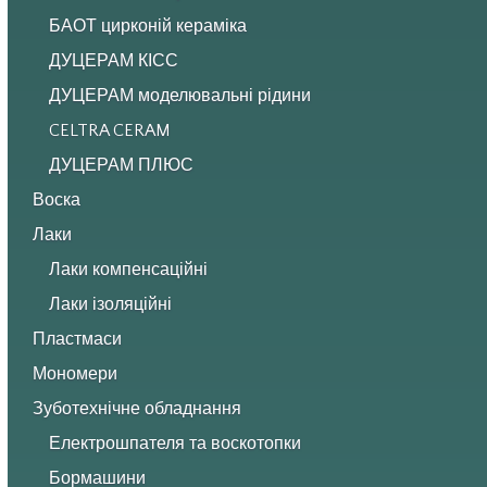
БАОТ цирконій кераміка
ДУЦЕРАМ КІСС
ДУЦЕРАМ моделювальні рідини
CELTRA CERAM
ДУЦЕРАМ ПЛЮС
Воска
Лаки
Лаки компенсаційні
Лаки ізоляційні
Пластмаси
Мономери
Зуботехнічне обладнання
Електрошпателя та воскотопки
Бормашини