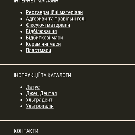
ІНТЕРНЕТ МАГАЗИН
Реставраційні матеріали
Адгезиви та травільні гелі
Фіксуючі матеріали
Відбілювання
Відбиткові маси
Керамічні маси
Пластмаси
ІНСТРУКЦІЇ ТА КАТАЛОГИ
Латус
Джен Дентал
Ультрадент
Ультропалін
КОНТАКТИ