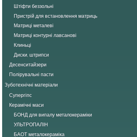
Штіфти беззольні
Пристрій для встановлення матриць
Матриці металеві
Матриці контурні лавсанові
Клиньці
Диски, штрипси
Десенситайзери
Полірувальні пасти
Зуботехнічні матеріали
Супергіпс
Керамічні маси
БОНД для випалу металокераміки
УЛЬТРОПАЛІН
БАОТ металокераміка