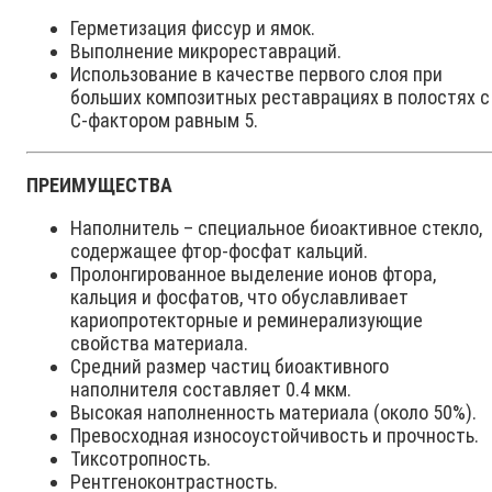
Герметизация фиссур и ямок.
Выполнение микрореставраций.
Использование в качестве первого слоя при
больших композитных реставрациях в полостях с
С-фактором равным 5.
ПРЕИМУЩЕСТВА
Наполнитель – специальное биоактивное стекло,
содержащее фтор-фосфат кальций.
Пролонгированное выделение ионов фтора,
кальция и фосфатов, что обуславливает
кариопротекторные и реминерализующие
свойства материала.
Средний размер частиц биоактивного
наполнителя составляет 0.4 мкм.
Высокая наполненность материала (около 50%).
Превосходная износоустойчивость и прочность.
Тиксотропность.
Рентгеноконтрастность.