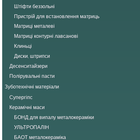
Штіфти беззольні
Пристрій для встановлення матриць
Матриці металеві
Матриці контурні лавсанові
Клиньці
Диски, штрипси
Десенситайзери
Полірувальні пасти
Зуботехнічні матеріали
Супергіпс
Керамічні маси
БОНД для випалу металокераміки
УЛЬТРОПАЛІН
БАОТ металокераміка