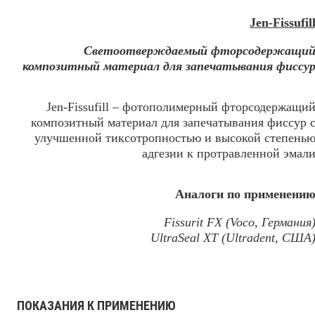
Jen-Fissufil
Светоотверждаемый фторсодержащи
композитный материал для запечатывания фиссу
Jen-Fissufill – фотополимерный фторсодержащи
композитный материал для запечатывания фиссур 
улучшенной тиксотропностью и высокой степень
адгезии к протравленной эмал
Аналоги по применени
Fissurit FX (Voco, Германия
UltraSeal XT (Ultradent, США
ПОКАЗАНИЯ К ПРИМЕНЕНИЮ