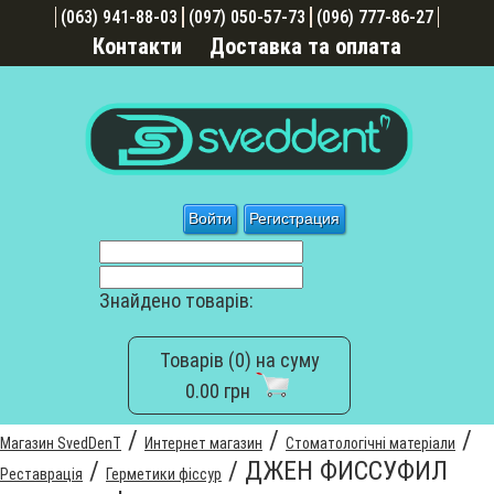
(063) 941-88-03
(097) 050-57-73
(096) 777-86-27
Контакти
Доставка та оплата
Войти
Регистрация
Знайдено товарів:
Товарів (0) на суму
0.00 грн
/
/
/
Магазин SvedDenT
Интернет магазин
Стоматологічні матеріали
/
/
ДЖЕН ФИССУФИЛ
Реставрація
Герметики фіссур