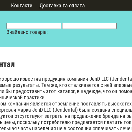
Контакти
Доставка та оплата
Знайдено товарів:
нтал
орошо известна продукция компании JenD LLC (Jendental
мые результаты. Тем же, кто сталкивается с ней впервы
и бы предоставить этот каталог, в надежде, что он пом
инической практики.
 компании является стремление поставлять высокотехн
рговая марка JenD LLC (Jendental) была создана специал
дуктов отсутствуют затраты на продвижение бренда на р
 цены, поскольку потребителю предлагается платить толь
ительная часть населения не в состоянии оплачивать леч