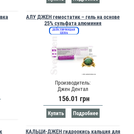
вка
АЛУ ДЖЕН гемостатик – гель на основе
25% сульфата алюминия
Производитель:
Джен Дентал
156.01 грн
Купить
Подробнее
к
КАЛЬЦИ-ДЖЕН гидроокись кальция для