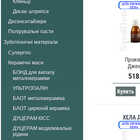
Клиньці
Диски, штрипси
Десенситайзери
Полірувальні пасти
Зуботехнічні матеріали
Супергіпс
Произ
Керамічні маси
Джен
БОНД для випалу
518
металокераміки
УЛЬТРОПАЛІН
Купить
БАОТ металокераміка
БАОТ цирконій кераміка
ХЕЛА 
ДУЦЕРАМ КІСС
ДУЦЕРАМ моделювальні
рідини