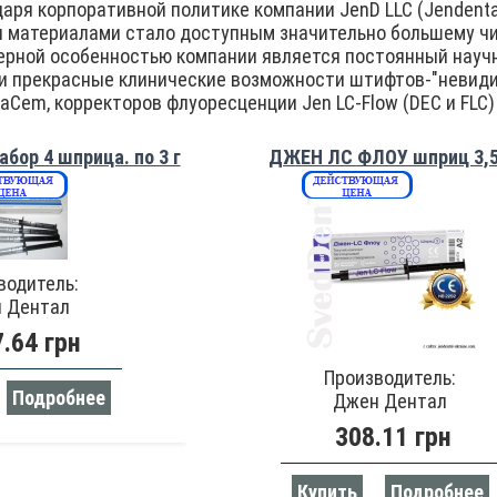
даря корпоративной политике компании JenD LLC (Jendent
 материалами стало доступным значительно большему чи
ной особенностью компании является постоянный научны
и прекрасные клинические возможности штифтов-"невидим
Cem, корректоров флуоресценции Jen LC-Flow (DEC и FLC)
ор 4 шприца. по 3 г
ДЖЕН ЛС ФЛОУ шприц 3,5
водитель:
 Дентал
.64 грн
Производитель:
Подробнее
Джен Дентал
308.11 грн
Купить
Подробнее