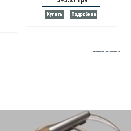
343.21 грн
Купить
Подробнее
Copyright MAXXmarketing Webdesigner GmbH