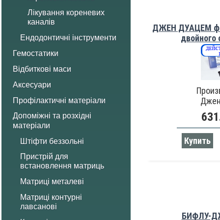
Лікування кореневих
каналів
ДЖЕН ДУАЦЕМ ф
двойного
Ендодонтичні інструменти
Гемостатики
Відбиткові маси
Аксесуари
Произ
Джен
Профілактичні матеріали
631
Допоміжні та розхідні
матеріали
Купить
Штіфти беззольні
Пристрій для
встановлення матриць
Матриці металеві
Матриці контурні
лавсанові
БИФЛУ-Д