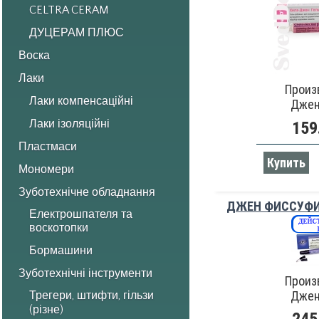
CELTRA CERAM
ДУЦЕРАМ ПЛЮС
Воска
Лаки
Произ
Лаки компенсаційні
Джен
Лаки ізоляційні
159
Пластмаси
Купить
Мономери
Зуботехнічне обладнання
ДЖЕН ФИССУФИЛ
Електрошпателя та
воскотопки
Бормашини
Зуботехнічні інструменти
Произ
Джен
Трегери, штифти, гільзи
(різне)