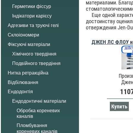
материалами. Благо
Герметики фіссур
стоматологическими
Еще одной характер
Індікатори карієсу
достоинству оценил
Адгезиви та труючі гелі
отверждения Jen-Dua
Склоіономери
ДЖЕН ЛС ФЛОУ наб
Фіксуючі матеріали
Хімічного твердіння
Подвійного твердіння
Нитка ретракційна
Произ
Джен
Відбілювання
1107
Ендодонтія
Ендодонтичні матеріали
Купить
Обробка кореневих
каналів
Пломбування
кореневих каналів