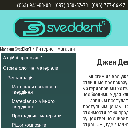
(063) 941-88-03
(097) 050-57-73
(096) 777-86-27
/
Интернет магазин
Магазин SvedDenT
Акційні пропозиції
Джен Де
Стоматологічні матеріали
Многим из вас уже х
Реставрація
отличные предсказуе
Матеріали світлового
материалов мы хотел
твердіння
необходимые для кл
Главным постулатом
Матеріали хімічного
доступным ценам. То
твердіння
стоимости этих про
Прокладочні матеріали
существенно снизить
стран СНГ, где знач
Рідки композити