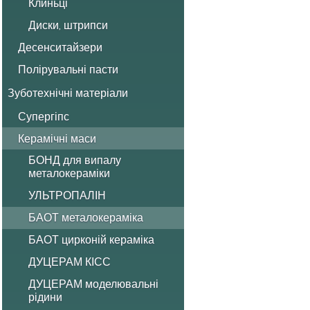
Клиньці
Диски, штрипси
Десенситайзери
Полірувальні пасти
Зуботехнічні матеріали
Супергіпс
Керамічні маси
БОНД для випалу
металокераміки
УЛЬТРОПАЛІН
БАОТ металокераміка
БАОТ цирконій кераміка
ДУЦЕРАМ КІСС
ДУЦЕРАМ моделювальні
рідини