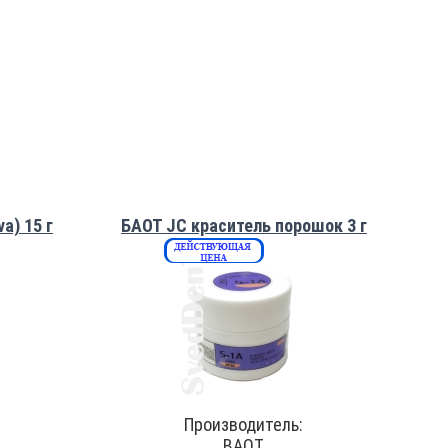
a) 15 г
БАОТ JC краситель порошок 3 г
Производитель:
BAOT