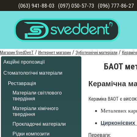
(063) 941-88-03
(097) 050-57-73
(096) 777-86-27
/
/
/
Магазин SvedDenT
Интернет магазин
Зуботехнічні матеріали
Кераміч
Акційні пропозиції
БАОТ ме
Стоматологічні матеріали
Керамічна м
Реставрація
Матеріали світлового
исок
Кераміка BAOT є в
твердіння
Матеріали хімічного
Металевих карк
твердіння
Цирконієвих 
Прокладочні матеріали
Рідки композити
Переваги: