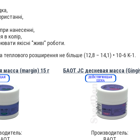
ка,
ористанні,
при нанесенні,
 в колір,
ювати якісні "живі" роботи.
 теплового розширення не більше (12,8 – 14,1) • 10-6 K-1.
 масса (margin) 15 г
БАОТ JC десневая масса (Gingiv
водитель:
Производитель:
BAOT
BAOT