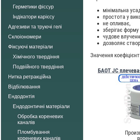
Герметики фіссур
мінімальна усад
простота у вик
Індікатори карієсу
не опливає,
Адгезиви та труючі гелі
зберігає форму 
чудове влучення
Склоіономери
дозволяє створ
Фіксуючі матеріали
Значення коефіцієнта
Хімічного твердіння
Подвійного твердіння
БАОТ JC плечевая
Нитка ретракційна
Відбілювання
Ендодонтія
Ендодонтичні матеріали
Обробка кореневих
каналів
Произ
Пломбування
кореневих каналів