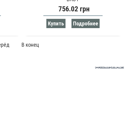
756.02 грн
Купить
Подробнее
ерёд
В конец
Copyright MAXXmarketing Webdesigner GmbH