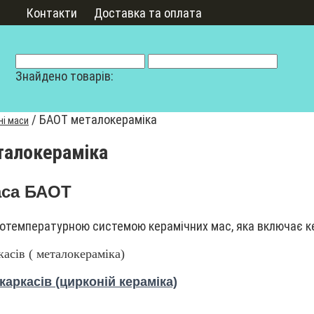
Контакти
Доставка та оплата
Знайдено товарів:
/
БАОТ металокераміка
ні маси
талокераміка
аса БАОТ
отемпературною системою керамічних мас, яка включає к
асів ( металокераміка)
каркасів (цирконій кераміка)