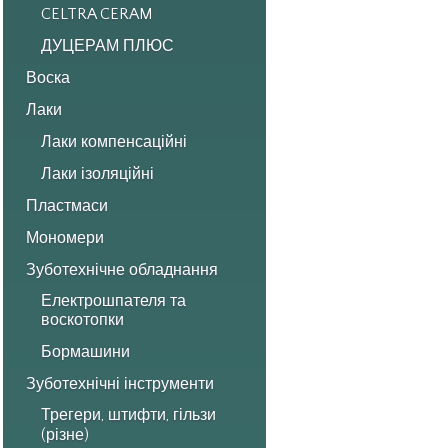
CELTRA CERAM
ДУЦЕРАМ ПЛЮС
Воска
Лаки
Лаки компенсаційні
Лаки ізоляційні
Пластмаси
Мономери
Зуботехнічне обладнання
Електрошпателя та
воскотопки
Бормашини
Зуботехнічні інструменти
Трегери, штифти, гільзи
(різне)