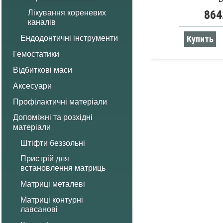
864
Лікування кореневих
каналів
Купить
Ендодонтичні інструменти
Гемостатики
Відбиткові маси
Аксесуари
Профілактичні матеріали
Допоміжні та розхідні
матеріали
Штіфти беззольні
Пристрій для
встановлення матриць
Матриці металеві
Матриці контурні
лавсанові