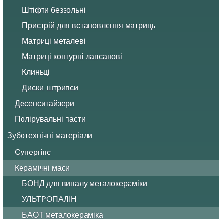
Штіфти беззольні
Пристрій для встановлення матриць
Матриці металеві
Матриці контурні лавсанові
Клиньці
Диски, штрипси
Десенситайзери
Полірувальні пасти
Зуботехнічні матеріали
Супергіпс
Керамічні маси
БОНД для випалу металокераміки
УЛЬТРОПАЛІН
БАОТ металокераміка