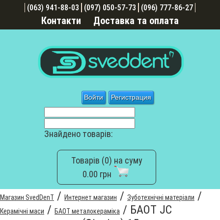
(063) 941-88-03
(097) 050-57-73
(096) 777-86-27
Контакти
Доставка та оплата
Войти
Регистрация
Знайдено товарів:
Товарів (0) на суму
0.00 грн
/
/
/
Магазин SvedDenT
Интернет магазин
Зуботехнічні матеріали
/
/
БАОТ JC
Керамічні маси
БАОТ металокераміка