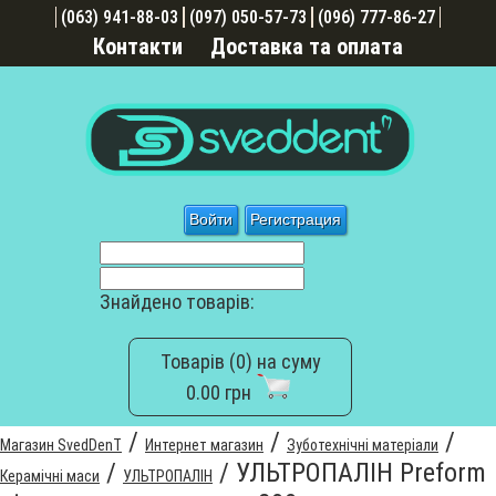
(063) 941-88-03
(097) 050-57-73
(096) 777-86-27
Контакти
Доставка та оплата
Войти
Регистрация
Знайдено товарів:
Товарів (0) на суму
0.00 грн
/
/
/
Магазин SvedDenT
Интернет магазин
Зуботехнічні матеріали
/
/
УЛЬТРОПАЛІН Preform
Керамічні маси
УЛЬТРОПАЛІН