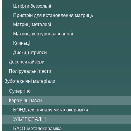
Штіфти беззольні
Пристрій для встановлення матриць
Матриці металеві
Матриці контурні лавсанові
Клиньці
Диски, штрипси
Десенситайзери
Полірувальні пасти
Зуботехнічні матеріали
Супергіпс
Керамічні маси
БОНД для випалу металокераміки
УЛЬТРОПАЛІН
БАОТ металокераміка