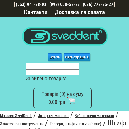
(063) 941-88-03
(097) 050-57-73
(096) 777-86-27
Контакти
Доставка та оплата
Войти
Регистрация
Знайдено товарів:
Товарів (0) на суму
0.00 грн
/
/
/
Магазин SvedDenT
Интернет магазин
Зуботехнічні матеріали
/
/
Штифт
Зуботехнічні інструменти
Трегери, штифти, гільзи (різне)