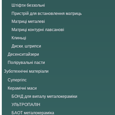
Штіфти беззольні
Пристрій для встановлення матриць
Матриці металеві
Матриці контурні лавсанові
Клиньці
Диски, штрипси
Десенситайзери
Полірувальні пасти
Зуботехнічні матеріали
Супергіпс
Керамічні маси
БОНД для випалу металокераміки
УЛЬТРОПАЛІН
БАОТ металокераміка