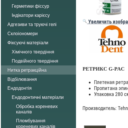
Герметики фіссур
Індікатори карієсу
Увеличить изобр
Адгезиви та труючі гелі
Склоіономери
Фіксуючі матеріали
Хімічного твердіння
Подвійного твердіння
РЕТРИКС G-PAC
Нитка ретракційна
Відбілювання
Плетеная ретра
Пропитана эпин
Ендодонтія
Упаковка 280 с
Ендодонтичні матеріали
Обробка кореневих
Производитель:
Tehn
каналів
Пломбування
кореневих каналів