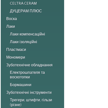
CELTRA CERAM
ДУЦЕРАМ ПЛЮС
Воска
Лаки
Лаки компенсаційні
Лаки ізоляційні
Пластмаси
Мономери
Зуботехнічне обладнання
Електрошпателя та
воскотопки
Бормашини
Зуботехнічні інструменти
Трегери, штифти, гільзи
(різне)