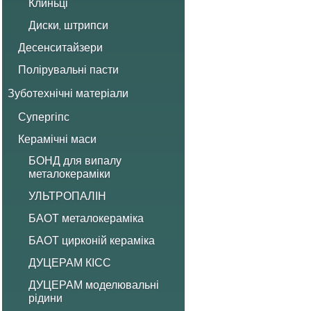
Клиньці
Диски, штрипси
Десенситайзери
Полірувальні пасти
Зуботехнічні матеріали
Супергіпс
Керамічні маси
БОНД для випалу
металокераміки
УЛЬТРОПАЛІН
БАОТ металокераміка
БАОТ цирконій кераміка
ДУЦЕРАМ КІСС
ДУЦЕРАМ моделювальні
рідини