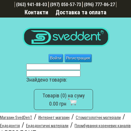
(063) 941-88-03
(097) 050-57-73
(096) 777-86-27
Контакти
Доставка та оплата
Войти
Регистрация
Знайдено товарів:
Товарів (0) на суму
0.00 грн
/
/
/
Магазин SvedDenT
Интернет магазин
Стоматологічні матеріали
/
/
Ендодонтія
Ендодонтичні матеріали
Пломбування кореневих каналів