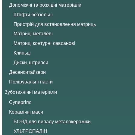
Допоміжні та розхідні матеріали
Штіфти беззольні
Пристрій для встановлення матриць
Матриці металеві
Матриці контурні лавсанові
Клиньці
Диски, штрипси
Десенситайзери
Полірувальні пасти
Зуботехнічні матеріали
Супергіпс
Керамічні маси
БОНД для випалу металокераміки
УЛЬТРОПАЛІН