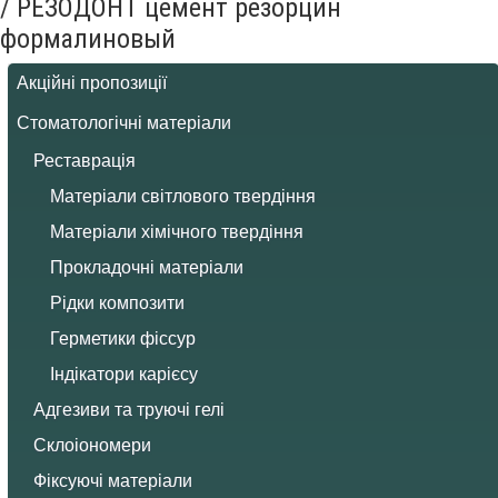
/
РЕЗОДОНТ цемент резорцин
формалиновый
Акційні пропозиції
Стоматологічні матеріали
Реставрація
Матеріали світлового твердіння
Матеріали хімічного твердіння
Прокладочні матеріали
Рідки композити
Герметики фіссур
Індікатори карієсу
Адгезиви та труючі гелі
Склоіономери
Фіксуючі матеріали