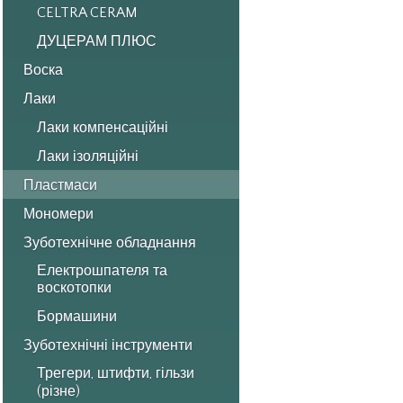
CELTRA CERAM
ДУЦЕРАМ ПЛЮС
Воска
Лаки
Лаки компенсаційні
Лаки ізоляційні
Пластмаси
Мономери
Зуботехнічне обладнання
Електрошпателя та
воскотопки
Бормашини
Зуботехнічні інструменти
Трегери, штифти, гільзи
(різне)