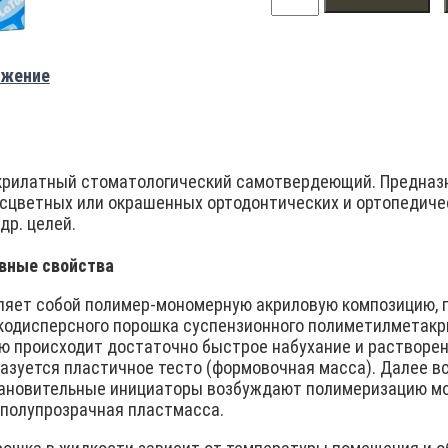
ажение
рилатный стоматологический самотвердеющий. Предназн
есцветных или окрашенных ортодонтических и ортопедичес
др. целей.
овные свойства
яет собой полимер-мономерную акриловую композицию, 
кодисперсного порошка суспензионного полиметилметакр
ю происходит достаточно быстрое набухание и растворе
разуется пластичное тесто (формовочная масса). Далее в
ановительные инициаторы возбуждают полимеризацию мон
 полупрозрачная пластмасса.