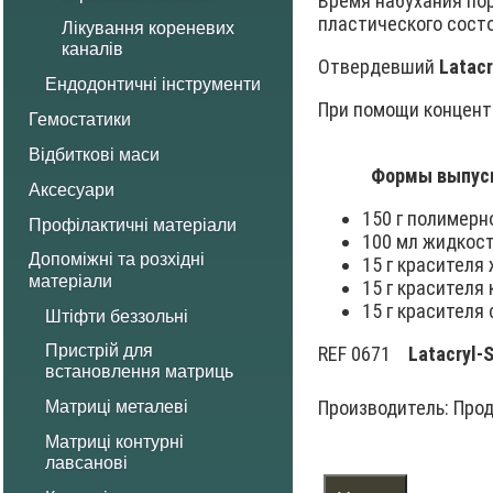
Время набухания по
пластического состо
Лікування кореневих
каналів
Отвердевший
Latacr
Ендодонтичні інструменти
При помощи концентр
Гемостатики
Відбиткові маси
Формы выпус
Аксесуари
150 г полимерн
Профілактичні матеріали
100 мл жидкос
Допоміжні та розхідні
15 г красителя
матеріали
15 г красителя
15 г красителя 
Штіфти беззольні
Пристрій для
REF 0671
Latacryl-
встановлення матриць
Производитель:
Прод
Матриці металеві
Матриці контурні
лавсанові