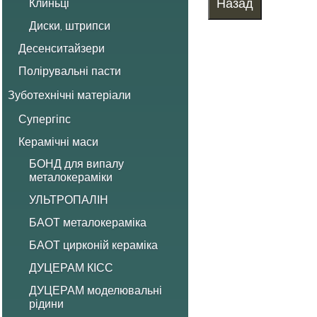
Клиньці
Диски, штрипси
Десенситайзери
Полірувальні пасти
Зуботехнічні матеріали
Супергіпс
Керамічні маси
БОНД для випалу
металокераміки
УЛЬТРОПАЛІН
БАОТ металокераміка
БАОТ цирконій кераміка
ДУЦЕРАМ КІСС
ДУЦЕРАМ моделювальні
рідини