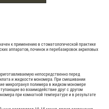
ачен к применению в стоматологической практике
ких аппаратов, починок и перебазировок акриловых
приготавливаемую непосредственно перед
илата и жидкости мономера. При смешивании
ние микрогранул полимера в жидком мономере
ступающие во взаимодействие друг с другом
омера при комнатной температуре и в результате