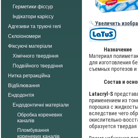
Герметики фіссур
Індікатори карієсу
Увеличить изобр
Адгезиви та труючі гелі
Склоіономери
Фіксуючі матеріали
Назначение
Материал полиметак
Хімічного твердіння
для изготовления б
Подвійного твердіння
съемных протезов и 
Нитка ретракційна
Состав и осн
Відбілювання
Latacryl-S
представл
Ендодонтія
применением из тон
Ендодонтичні матеріали
порошка с жидкость
вследствие чего об
Обробка кореневих
окислительно-восст
каналів
образуется твердая
Пломбування
кореневих каналів