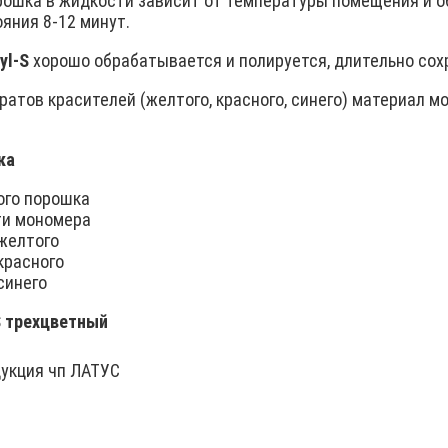
рошка в жидкости зависит от температуры помещения и о
яния 8-12 минут.
yl-S
хорошо обрабатывается и полируется, длительно сохр
атов красителей (желтого, красного, синего) материал м
ка
ого порошка
ти мономера
 желтого
 красного
синего
S трехцветный
укция чп ЛАТУС