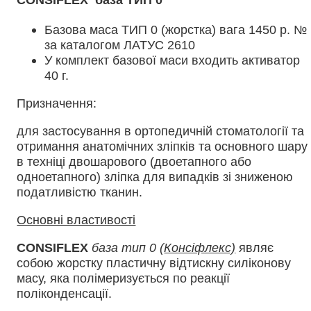
Базова маса ТИП 0 (жорстка) вага 1450 р. №
за каталогом ЛАТУС 2610
У комплект базової маси входить активатор
40 г.
Призначення:
для застосування в ортопедичній стоматології та
отримання анатомічних зліпків та основного шару
в техніці двошарового (двоетапного або
одноетапного) зліпка для випадків зі зниженою
податливістю тканин.
Основні властивості
CONSIFLEX
база тип 0 (
Консіфлекс)
являє
собою жорстку пластичну відтискну силіконову
масу, яка полімеризується по реакції
поліконденсації.