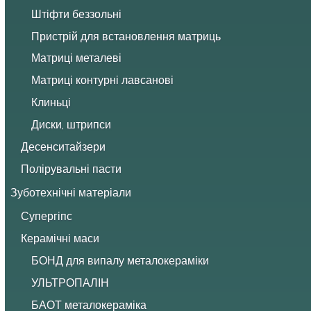
Штіфти беззольні
Пристрій для встановлення матриць
Матриці металеві
Матриці контурні лавсанові
Клиньці
Диски, штрипси
Десенситайзери
Полірувальні пасти
Зуботехнічні матеріали
Супергіпс
Керамічні маси
БОНД для випалу металокераміки
УЛЬТРОПАЛІН
БАОТ металокераміка