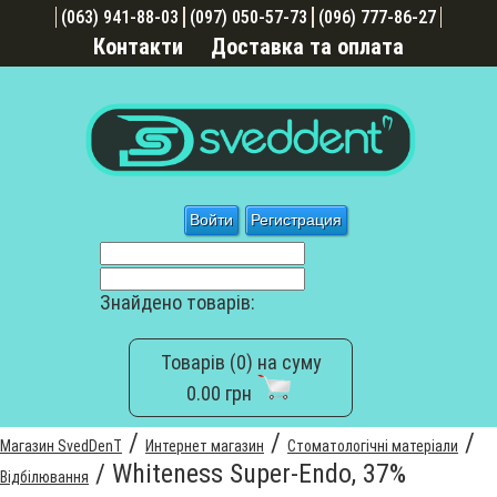
(063) 941-88-03
(097) 050-57-73
(096) 777-86-27
Контакти
Доставка та оплата
Войти
Регистрация
Знайдено товарів:
Товарів (0) на суму
0.00 грн
/
/
/
Магазин SvedDenT
Интернет магазин
Стоматологічні матеріали
/
Whiteness Super-Endo, 37%
Відбілювання