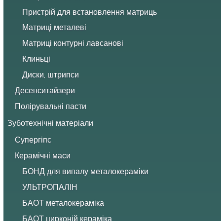
Пристрій для встановлення матриць
Матриці металеві
Матриці контурні лавсанові
Клиньці
Диски, штрипси
Десенситайзери
Полірувальні пасти
Зуботехнічні матеріали
Супергіпс
Керамічні маси
БОНД для випалу металокераміки
УЛЬТРОПАЛІН
БАОТ металокераміка
БАОТ цирконій кераміка