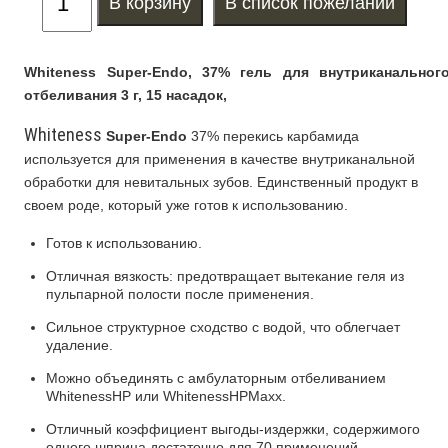
Whiteness Super-Endo, 37% гель для внутриканальног
отбеливания
3 г, 15 насадок,
Whiteness
Super-Endo
37% перекись карбамида
используется для применения в качестве внутриканальной
обработки для невитальных зубов. Единственный продукт в
своем роде, который уже готов к использованию.
Готов к использованию.
Отличная вязкость: предотвращает вытекание геля из
пульпарной полости после применения.
Сильное структурное сходство с водой, что облегчает
удаление.
Можно объединять с амбулаторным отбеливанием
WhitenessHP или WhitenessHPMaxx.
Отличный коэффициент выгоды-издержки, содержимого
одного шприца достаточно для 70 применений.