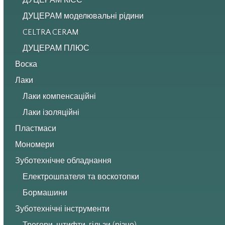
ДУЦЕРАМ КІСС
ДУЦЕРАМ моделювальні рідини
CELTRA CERAM
ДУЦЕРАМ ПЛЮС
Воска
Лаки
Лаки компенсаційні
Лаки ізоляційні
Пластмаси
Мономери
Зуботехнічне обладнання
Електрошпателя та воскотопки
Бормашини
Зуботехнічні інструменти
Трегери, штифти, гільзи (різне)