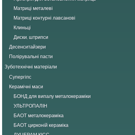
Матриці металеві
Матриці контурні лавсанові
Клиньці
Диски, штрипси
Десенситайзери
Полірувальні пасти
Зуботехнічні матеріали
Супергіпс
Керамічні маси
БОНД для випалу металокераміки
УЛЬТРОПАЛІН
БАОТ металокераміка
БАОТ цирконій кераміка