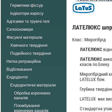
Герметики фіссур
Індікатори карієсу
Адгезиви та труючі гелі
ЛАТЕЛЮКС
шпр
Склоіономери
Фіксуючі матеріали
Клас : Мікрогібрід
Хімічного твердіння
ЛАТЕЛЮКС
відн
Подвійного твердіння
ЛАТЕЛЮКС
вико
Нитка ретракційна
класів по Блеку.
Відбілювання
Мікрогібрідний 
Ендодонтія
LATELUX flow.
Ендодонтичні матеріали
Глубина твердінн
Обробка кореневих
каналів
LATELUX має вис
Пломбування
Стандартна упа
кореневих каналів