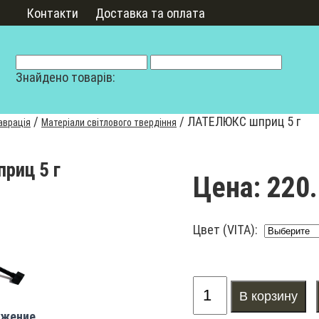
Контакти
Доставка та оплата
Знайдено товарів:
/
/
ЛАТЕЛЮКС шприц 5 г
аврація
Матеріали світлового твердіння
риц 5 г
Цена:
220.
Цвет (VITA):
ажение