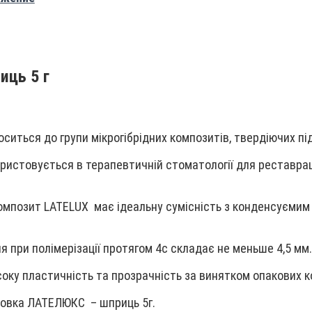
иць 5 г
оситься до групи мікрогібрідних композитів, твердіючих п
ристовується в терапевтичній стоматології для реставраці
композит LATELUX має ідеальну сумісність з конденсуєми
я при полімерізації протягом 4с складає не меньше 4,5 мм.
оку пластичність та прозрачність за винятком опакових ко
ковка ЛАТЕЛЮКС – шприць 5г.