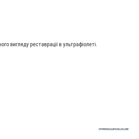
го вигляду реставрації в ультрафіолеті.
Copyright MAXXmarketing Webdesigner GmbH