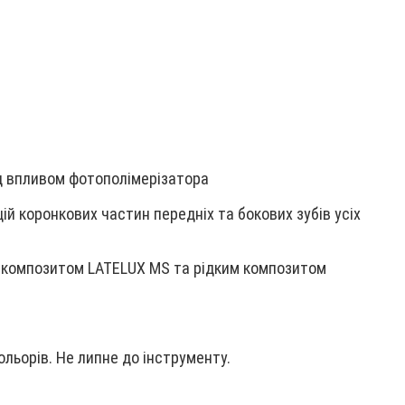
ід впливом фотополімерізатора
й коронкових частин передніх та бокових зубів усіх
м композитом LATELUX MS та рідким композитом
льорів. Не липне до інструменту.