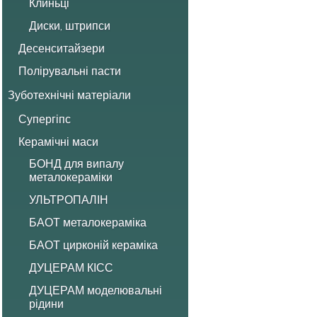
Клиньці
Диски, штрипси
Десенситайзери
Полірувальні пасти
Зуботехнічні матеріали
Супергіпс
Керамічні маси
БОНД для випалу
металокераміки
УЛЬТРОПАЛІН
БАОТ металокераміка
БАОТ цирконій кераміка
ДУЦЕРАМ КІСС
ДУЦЕРАМ моделювальні
рідини