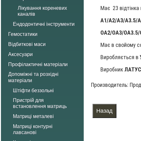
Має 23 відтінка 
Лікування кореневих
каналів
A1/A2/A3/A3.5/A
Ендодонтичні інструменти
OA2/OA3/OA3.5/
Гемостатики
Має в свойому с
Відбиткові маси
Аксесуари
Виробляється в
Профілактичні матеріали
Виробник
ЛАТУ
Допоміжні та розхідні
матеріали
Производитель:
Прод
Штіфти беззольні
Пристрій для
встановлення матриць
Матриці металеві
Матриці контурні
лавсанові