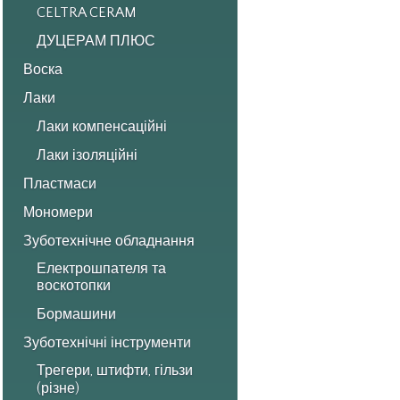
CELTRA CERAM
ДУЦЕРАМ ПЛЮС
Воска
Лаки
Лаки компенсаційні
Лаки ізоляційні
Пластмаси
Мономери
Зуботехнічне обладнання
Електрошпателя та
воскотопки
Бормашини
Зуботехнічні інструменти
Трегери, штифти, гільзи
(різне)