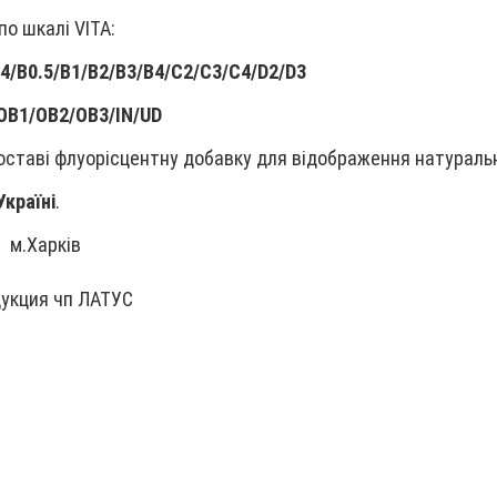
по шкалі VITA:
4/B0.5/B1/B2/B3/B4/C2/C3/C4/D2/D3
OB1/OB2/OB3/IN/UD
оставі флуорісцентну добавку для відображення натурально
Україні
.
С
м.Харків
укция чп ЛАТУС