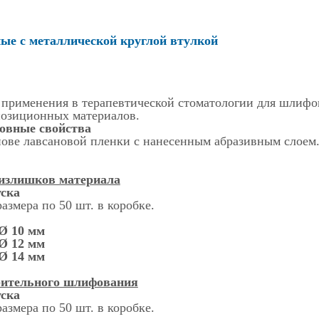
е с металлической круглой втулкой
 применения в терапевтической стоматологии для шлифо
озиционных материалов.
новные свойства
ове лавсановой пленки с нанесенным абразивным слоем.
 излишков материала
ска
азмера по 50 шт. в коробке.
Ø 10 мм
Ø 12 мм
Ø 14 мм
рительного шлифования
ска
азмера по 50 шт. в коробке.