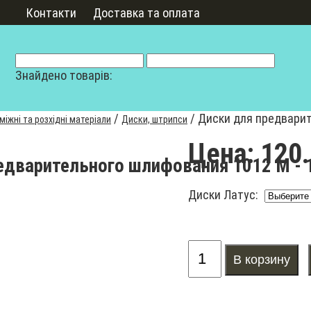
Контакти
Доставка та оплата
Знайдено товарів:
/
/
Диски для предварит
іжні та розхідні матеріали
Диски, штрипси
Цена:
120.
едварительного шлифования 1012 М - 
Диски Латус: