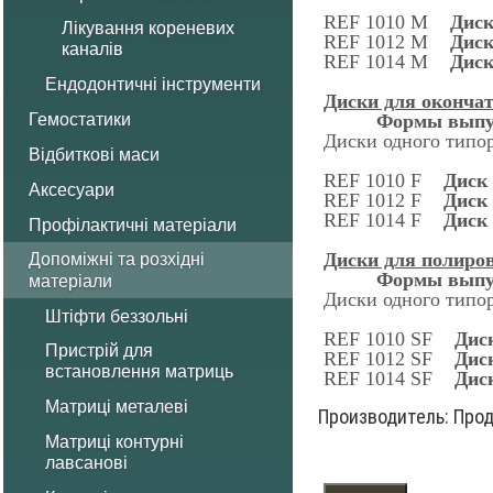
REF 1010 М
Диск
Лікування кореневих
REF 1012 М
Диск
каналів
REF 1014 М
Диск
Ендодонтичні інструменти
Диски для оконча
Формы выпу
Гемостатики
Диски одного типор
Відбиткові маси
REF 1010 F
Диск
Аксесуари
REF 1012 F
Диск
REF 1014 F
Диск
Профілактичні матеріали
Диски для полиро
Допоміжні та розхідні
Формы выпу
матеріали
Диски одного типор
Штіфти беззольні
REF 1010 SF
Дис
Пристрій для
REF 1012 SF
Дис
встановлення матриць
REF 1014 SF
Дис
Матриці металеві
Производитель:
Прод
Матриці контурні
лавсанові