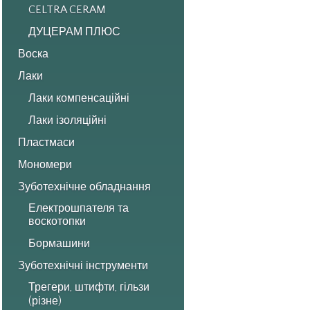
CELTRA CERAM
ДУЦЕРАМ ПЛЮС
Воска
Лаки
Лаки компенсаційні
Лаки ізоляційні
Пластмаси
Мономери
Зуботехнічне обладнання
Електрошпателя та
воскотопки
Бормашини
Зуботехнічні інструменти
Трегери, штифти, гільзи
(різне)