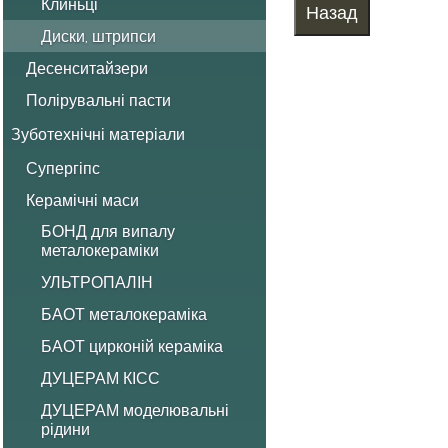
Клиньці
Диски, штрипси
Десенситайзери
Полірувальні пасти
Зуботехнічні матеріали
Супергіпс
Керамічні маси
БОНД для випалу
металокераміки
УЛЬТРОПАЛІН
БАОТ металокераміка
БАОТ цирконій кераміка
ДУЦЕРАМ КІСС
ДУЦЕРАМ моделювальні
рідини