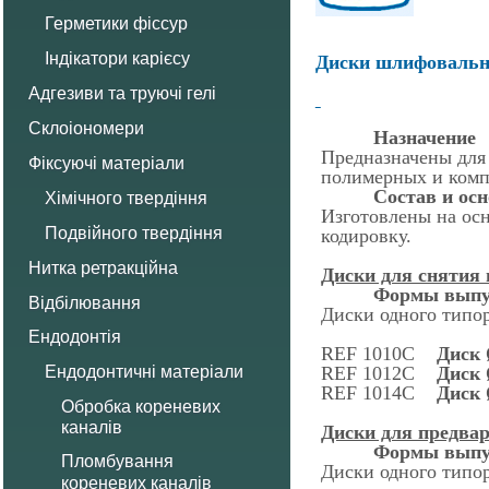
Герметики фіссур
Індікатори карієсу
Диски шлифовальны
Адгезиви та труючі гелі
Склоіономери
Назначение
Предназначены для
Фіксуючі матеріали
полимерных и комп
Состав и ос
Хімічного твердіння
Изготовлены на осн
Подвійного твердіння
кодировку.
Нитка ретракційна
Диски для снятия
Формы выпу
Відбілювання
Диски одного типор
Ендодонтія
REF 1010С
Диск 
REF 1012С
Диск 
Ендодонтичні матеріали
REF 1014С
Диск 
Обробка кореневих
каналів
Диски для предва
Формы выпу
Пломбування
Диски одного типор
кореневих каналів