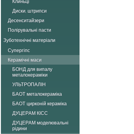
Клиньці
Диски, штрипси
Десенситайзери
Полірувальні пасти
Зуботехнічні матеріали
Супергіпс
Керамічні маси
БОНД для випалу
металокераміки
УЛЬТРОПАЛІН
БАОТ металокераміка
БАОТ цирконій кераміка
ДУЦЕРАМ КІСС
ДУЦЕРАМ моделювальні
рідини