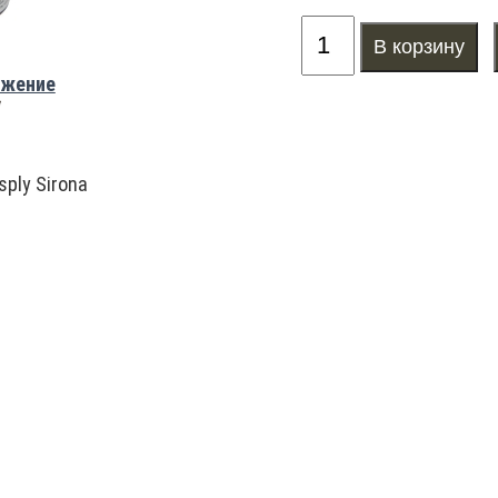
ажение
sply Sirona