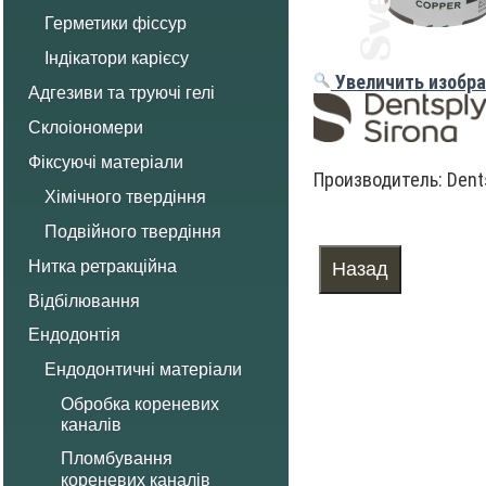
Герметики фіссур
Індікатори карієсу
Увеличить изобр
Адгезиви та труючі гелі
Склоіономери
Фіксуючі матеріали
Производитель:
Dent
Хімічного твердіння
Подвійного твердіння
Нитка ретракційна
Відбілювання
Ендодонтія
Ендодонтичні матеріали
Обробка кореневих
каналів
Пломбування
кореневих каналів