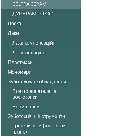
CELTRA CERAM
ДУЦЕРАМ ПЛЮС
Воска
Лаки
Лаки компенсаційні
Лаки ізоляційні
Пластмаси
Мономери
Зуботехнічне обладнання
Електрошпателя та
воскотопки
Бормашини
Зуботехнічні інструменти
Трегери, штифти, гільзи
(різне)