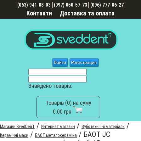
(063) 941-88-03
(097) 050-57-73
(096) 777-86-27
Контакти
Доставка та оплата
Войти
Регистрация
Знайдено товарів:
Товарів (0) на суму
0.00 грн
/
/
/
Магазин SvedDenT
Интернет магазин
Зуботехнічні матеріали
/
/
БАОТ JC
Керамічні маси
БАОТ металокераміка