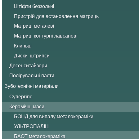
Штіфти беззольні
Пристрій для встановлення матриць
Матриці металеві
Матриці контурні лавсанові
Клиньці
Диски, штрипси
Десенситайзери
Полірувальні пасти
Зуботехнічні матеріали
Супергіпс
Керамічні маси
БОНД для випалу металокераміки
УЛЬТРОПАЛІН
БАОТ металокераміка