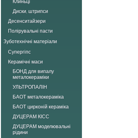
Клиньці
Диски, штрипси
Десенситайзери
Полірувальні пасти
Зуботехнічні матеріали
Супергіпс
Керамічні маси
БОНД для випалу
металокераміки
УЛЬТРОПАЛІН
БАОТ металокераміка
БАОТ цирконій кераміка
ДУЦЕРАМ КІСС
ДУЦЕРАМ моделювальні
рідини