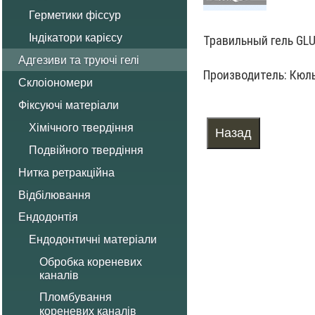
Герметики фіссур
Індікатори карієсу
Травильный гель GL
Адгезиви та труючі гелі
Производитель:
Кюл
Склоіономери
Фіксуючі матеріали
Хімічного твердіння
Подвійного твердіння
Нитка ретракційна
Відбілювання
Ендодонтія
Ендодонтичні матеріали
Обробка кореневих
каналів
Пломбування
кореневих каналів