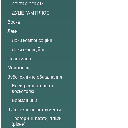
CELTRA CERAM
ДУЦЕРАМ ПЛЮС
Воска
Лаки
Лаки компенсаційні
Лаки ізоляційні
Пластмаси
Мономери
Зуботехнічне обладнання
Електрошпателя та
воскотопки
Бормашини
Зуботехнічні інструменти
Трегери, штифти, гільзи
(різне)