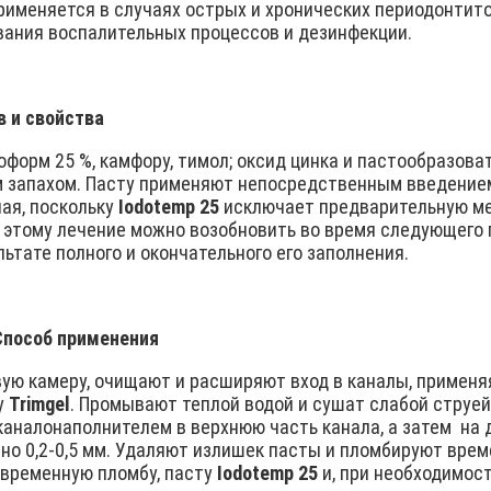
именяется в случаях острых и хронических периодонтито
вания воспалительных процессов и дезинфекции.
в и свойства
форм 25 %, камфору, тимол; оксид цинка и пастообразова
м запахом. Пасту применяют непосредственным введением
ая, поскольку
Iodotemp 25
исключает предварительную ме
я этому лечение можно возобновить во время следующего 
ьтате полного и окончательного его заполнения.
Способ применения
ую камеру, очищают и расширяют вход в каналы, примен
у
Trimgel
. Промывают теплой водой и сушат слабой струе
каналонаполнителем в верхнюю часть канала, а затем на 
но 0,2-0,5 мм. Удаляют излишек пасты и пломбируют вре
временную пломбу, пасту
Iodotemp 25
и, при необходимос