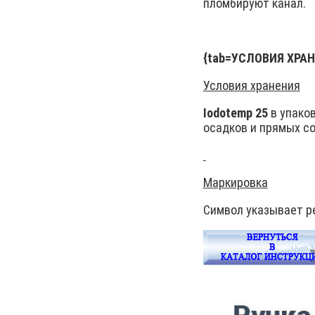
пломбируют канал.
{tab=УСЛОВИЯ ХРАН
Условия хранения
Iodotemp 25
в упако
осадков и прямых со
Маркировка
Символ указывает р