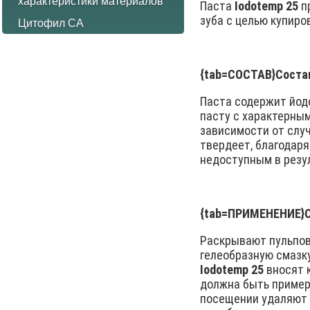
характеристики материалов
Паста
Iodotemp 25
пр
зуба с целью купиро
Цитофил СА
{tab=СОСТАВ}
Соста
Паста содержит йодо
пасту с характерны
зависимости от случ
твердеет, благодар
недоступным в резул
{tab=ПРИМЕНЕНИЕ}
Раскрывают пульпов
гелеобразную смазк
Iodotemp 25
вносят 
должна быть пример
посещении удаляют 