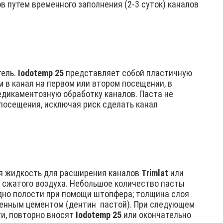
в путем временного заполнения (2-3 суток) каналов
тель.
Iodotemp 25
представляет собой пластичную
 в канал на первом или втором посещении, в
дикаментозную обработку каналов. Паста не
посещения, исключая риск сделать канал
яя жидкость для расширения каналов
Trimlat
или
й сжатого воздуха. Небольшое количество пасты
дно полости при помощи штопфера; толщина слоя
менным цементом (дентин пастой). При следующем
ти, повторно вносят
Iodotemp
25
или окончательно