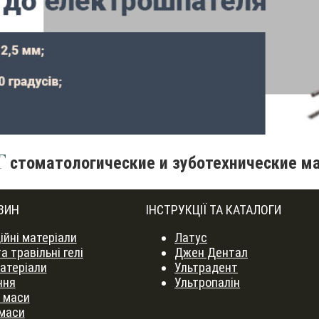
стоматологические и зуботехнические м
ЗИН
ІНСТРУКЦІЇ ТА КАТАЛОГИ
ійні матеріали
Латус
а травільні гелі
Джен Дентал
матеріали
Ультрадент
ння
Ультропалін
і маси
 маси