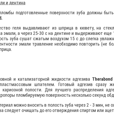
ли и дентина
пломбы подготовленные поверхности зуба должны быть
d.
ество геля выдавливают из шприца в кювету, на стекл
а эмали, а через 25-30 с на дентине и выдерживают еще 
ость зуба сушат сжатым воздухом 15 с до слегка увлажн
нтности эмали травление необходимо повторить (не бол
прица.
новной и катализаторной жидкости адгезива
Therabond
пластмассовым шпателем. Готовый адгезив сразу же
и кариозной полости. Для лучшего pаспpеделения адг
pопоpы пломбируемую поверхность несколько секунд об
риал можно вносить в полость зуба через 2 - 3 мин, не 
ва следует очищать до его отверждения спиртом или аце