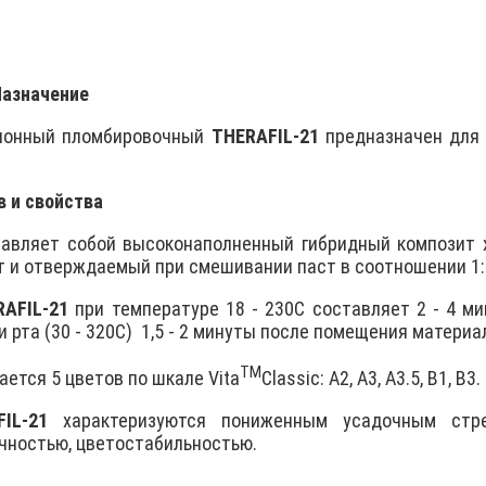
}Назначение
ионный пломбировочный
ТHERAFIL-21
предназначен для 
в и свойства
авляет собой высоконаполненный гибридный композит х
т и отвеpждаемый при смешивании паст в соотношении 1:
RAFIL-21
при температуре 18 - 230С составляет 2 - 4 м
 рта (30 - 320С)
1,5 - 2 минуты после помещения материа
TM
ается 5 цветов по шкале Vita
Classic
: A2, А3, A3.5, B1, В3.
IL-21
хаpактеpизуются пониженным усадочным стре
чностью, цветостабильностью.