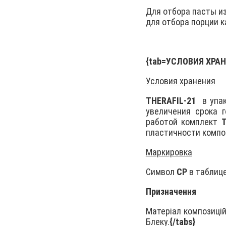
Для отбора пасты из
для отбора порции к
{tab=УСЛОВИЯ ХРАН
Условия хранения
ТHERAFIL-21
в упа
увеличения срока 
работой комплект
Т
пластичности компо
Маркировка
Символ
СР
в таблиц
Призначення
Матеріал композиці
Блеку.
{/tabs}