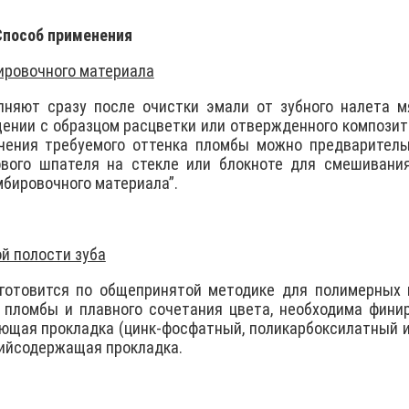
Способ применения
ировочного материала
няют сразу после очистки эмали от зубного налета м
ении с образцом расцветки или отвержденного компози
чения требуемого оттенка пломбы можно предваритель
вого шпателя на стекле или блокноте для смешивания
мбировочного материала”.
й полости зуба
 готовится по общепринятой методике для полимерных 
и пломбы и плавного сочетания цвета, необходима фин
ющая прокладка (цинк-фосфатный, поликаpбоксилатный и
цийсодержащая прокладка.