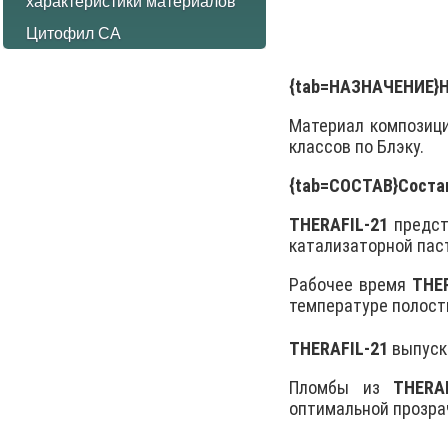
характеристики материалов
Цитофил СА
{tab=НАЗНАЧЕНИЕ
Материал композиц
классов по Блэку.
{tab=СОСТАВ}
Соста
ТHERAFIL-21
предст
катализаторной пас
Рабочее время
ТHE
температуре полости
ТHERAFIL-21
выпуск
Пломбы из
ТHERAF
оптимальной прозра