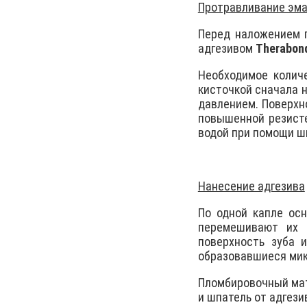
Протравливание эма
Перед наложением 
адгезивом
Therabon
Необходимое колич
кисточкой сначала н
давлением. Поверхн
повышенной резисте
водой при помощи ш
Нанесение адгезива
По одной капле ос
перемешивают их 
поверхность зуба 
образовавшиеся мик
Пломбировочный мате
и шпатель от адгези