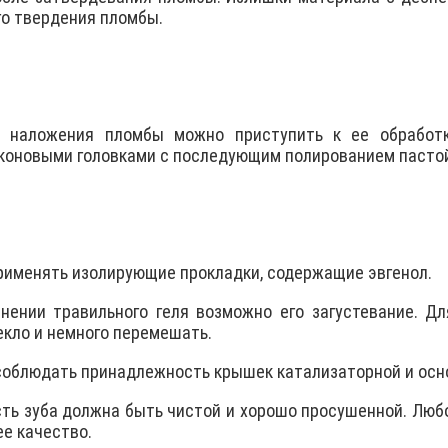
го твердения пломбы.
е наложения пломбы можно приступить к ее обработ
коновыми головками с последующим полированием пасто
рименять изолирующие прокладки, содержащие эвгенол.
нении травильного геля возможно его загустевание. Д
екло и немного перемешать.
соблюдать принадлежность крышек катализаторной и осно
ть зуба должна быть чистой и хорошо просушенной. Любо
е качество.