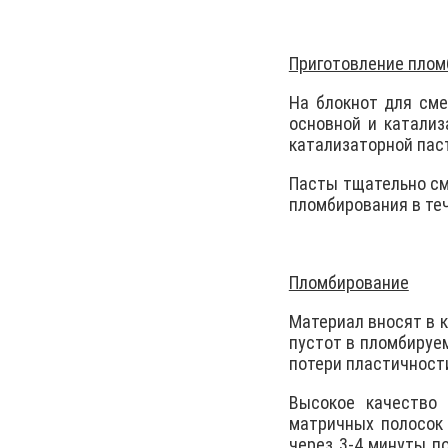
Приготовление плом
На блокнот для см
основной и катализ
катализаторной паст
Пасты тщательно см
пломбирования в теч
Пломбирование
Материал вносят в 
пустот в пломбируе
потери пластичност
Высокое качество
матричных полосок
через 3-4 минуты п