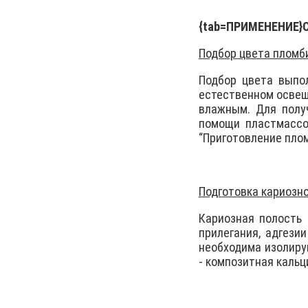
{tab=ПРИМЕНЕНИЕ}
Подбор цвета пломб
Подбор цвета выпол
естественном освещ
влажным. Для полу
помощи пластмассо
“Приготовление пло
Подготовка кариозно
Кариозная полость
прилегания, адгези
необходима изолиру
- композитная каль