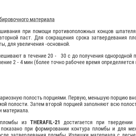
бировочного материала
ешивания при помощи противоположных концов шпателя
аторной паст. Для сокращения срока затвердевания пл
ы, для увеличения -основной.
ешивают в течение 20 -
30 с до получения однородной 
ение 2 - 4 мин (более точно рабочее время определяется
кариозную полость порциями. Первую, меньшую порцию вн
мой полости. Затем второй порцией заполняют всю поло
и материала.
 пломбы из
ТHERAFIL-21
достигается при твердении 
 показано при формировании контура пломбы и для меж
осле затвердевания пломбы. Излишки материала с десне