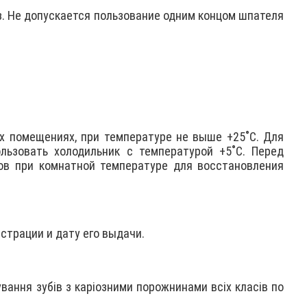
з. Не допускается пользование одним концом шпателя
х помещениях, при температуре не выше +25˚С. Для
льзовать холодильник с температурой +5˚С. Перед
ов при комнатной температуре для восстановления
страции и дату его выдачи.
ання зубів з каріозними порожнинами всіх класів по