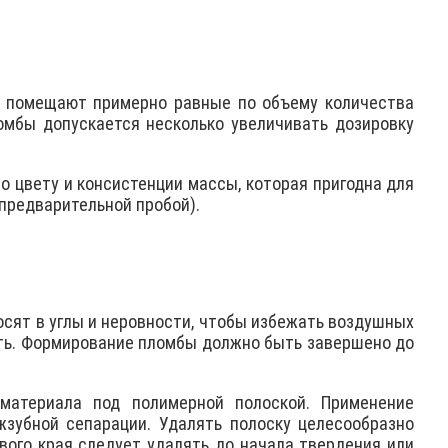
 помещают пpимеpно равные по объему количества
омбы допускается несколько увеличивать дозировку
по цвету и консистенции массы, которая пригодна для
 предварительной пробой).
осят в углы и неровности, чтобы избежать воздушных
сть. Формирование пломбы должно быть завершено до
материала под полимерной полоской. Применение
зубной сепарации. Удалять полоску целесообразно
вого края следует удалять до начала твердения или