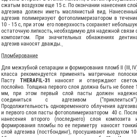
сжатым воздухом еще 15 с. По окончании нанесения сло
адгезива должен иметь маслянистый вид. Нанесенны
адгезив полимеризуют фотополимеризатором в течени
10 - 15 с, при этом его поверхность сохраняет небольшу
остаточную липкость, необходимую для надежной связи 
композитом. При значительных обнажениях дентин
адгезив наносят дважды.
Пломбирование
Для межзубной сепарации и формирования пломб II (III, IV
класса рекомендуется применять матричные полоски
Пасту
THERAFIL-31
наносят и отвеpждают свето
послойно. Толщина первого слоя должна быть не более 
мм, при этом первый слой пасты должен надежн
соединиться с адгезивом (“приклеиться”)
Продолжительность одновременного облучения адгезив
и первого слоя пасты фотополимеpизатоpом 40 с. Посл
нанесения второго (последнего) слоя композита 
формирования пломбы по ее периметру наносят тонки
слой адгезива (постбондинг), просушивают воздухом 10