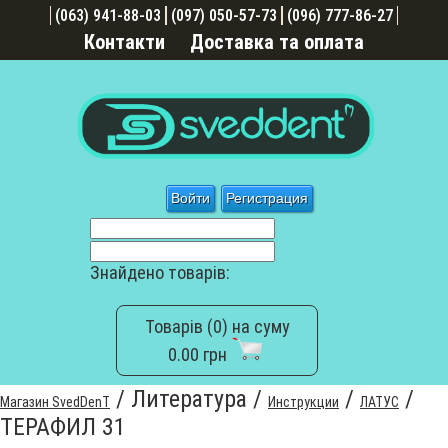
(063) 941-88-03
(097) 050-57-73
(096) 777-86-27
Контакти
Доставка та оплата
Войти
Регистрация
Знайдено товарів:
Товарів (0) на суму
0.00 грн
/
Литература
/
/
/
Магазин SvedDenT
Инструкции
ЛАТУС
ТЕРАФИЛ 31