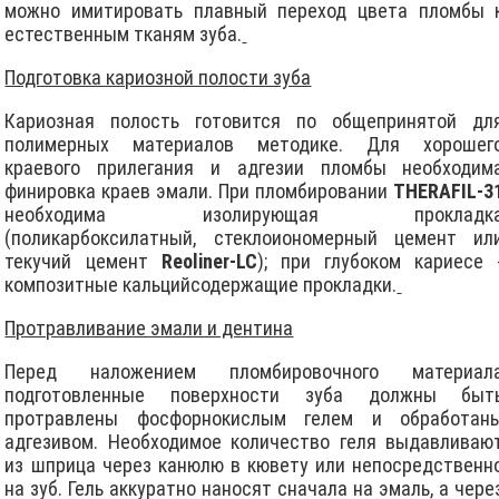
можно имитировать плавный переход цвета пломбы 
естественным тканям зуба.
Подготовка кариозной полости зуба
Кариозная полость готовится по общепринятой дл
полимерных материалов методике. Для хорошег
краевого прилегания и адгезии пломбы необходим
финиpовка краев эмали. При пломбировании
THERAFIL-3
необходима изолирующая прокладк
(поликаpбоксилатный, стеклоиономеpный цемент ил
текучий цемент
Reoliner-LC
); при глубоком кариесе 
композитные кальцийсодержащие прокладки.
Протравливание эмали и дентина
Перед наложением пломбировочного материал
подготовленные поверхности зуба должны быт
пpотpавлены фосфорнокислым гелем и обработан
адгезивом. Необходимое количество геля выдавливаю
из шприца через канюлю в кювету или непосредственн
на зуб. Гель аккуратно наносят сначала на эмаль, а чере