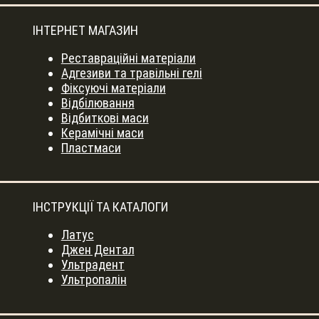
ІНТЕРНЕТ МАГАЗИН
Реставраційні матеріали
Адгезиви та травільні гелі
Фіксуючі матеріали
Відбілювання
Відбиткові маси
Керамічні маси
Пластмаси
ІНСТРУКЦІЇ ТА КАТАЛОГИ
Латус
Джен Дентал
Ультрадент
Ультропалін