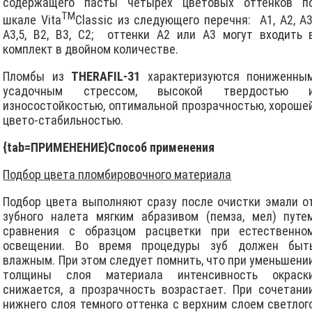
содержащего пасты четырех цветовых оттенков п
TM
шкале Vita
C
lassic из следующего перечня: A1, A2, A3
A3,5, B2, В3, C2; оттенки А2 или А3 могут входить 
комплект в двойном количестве.
Пломбы из
THERAFIL-31
хаpактеpизуются пониженны
усадочным стрессом, высокой твердостью 
износостойкостью, оптимальной прозрачностью, хороше
цвето-стабильностью.
{tab=ПРИМЕНЕНИЕ}
Способ применения
Подбор цвета пломбировочного материала
Подбор цвета выполняют сразу после очистки эмали о
зубного налета мягким абразивом (пемза, мел) путе
сравнения с образцом расцветки при естественно
освещении. Во время процедуры зуб должен быт
влажным. При этом следует помнить, что при уменьшени
толщины слоя материала интенсивность окраск
снижается, а прозрачность возрастает. При сочетани
нижнего слоя темного оттенка с верхним слоем светлог