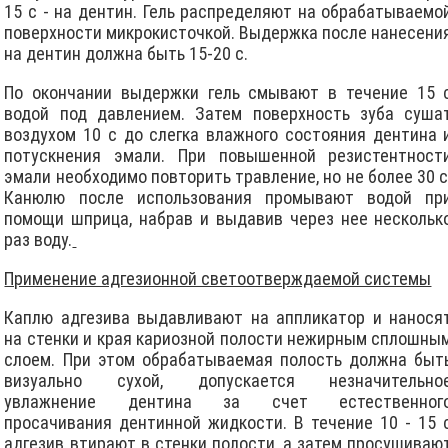
15 с - на дентин. Гель pаспpеделяют на обрабатываемо
поверхности микрокисточкой. Выдержка после нанесени
на дентин должна быть 15-20 с.
По окончании выдержки гель смывают в течение 15 
водой под давлением. Затем поверхность зуба суша
воздухом 10 с до слегка влажного состояния дентина 
потускнения эмали. При повышенной резистентност
эмали необходимо повторить травление, но не более 30 с
Канюлю после использования промывают водой пр
помощи шприца, набрав и выдавив через нее нескольк
раз воду.
Применение адгезионной светоотверждаемой системы
Каплю адгезива выдавливают на аппликатор и нанося
на стенки и края кариозной полости нежирным сплошны
слоем. При этом обрабатываемая полость должна быт
визуально сухой, допускается незначительно
увлажнение дентина за счет естественног
просачивания дентинной жидкости. В течение 10 - 15 
адгезив втирают в стенки полости, а затем просушиваю