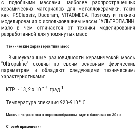
с подобными массами наиболее распространенны
керамических материалов для металлокерамики, таки
как
IPS
Classis
,
Duceram
,
VITA
OMEGA
. Поэтому и техник
моделирования с использованием массы "УЛЬТРОПАЛИН
мало в чем отличается от техники моделирования
разработанной для упомянутых масс
Технические характеристики масс
Вышеуказанные разновидности керамической масс
"Ultropaline" сходны по своим основным физически
параметрам и обладают следующими техническим
характеристиками:
– 6
-1
КТР
- 13, 2 х 10
град
о
Температура спекания 920-910
С
Массы выпускаются в порошкообразном виде в баночках по 30 гр.
Способ применения