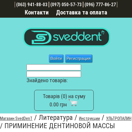
(063) 941-88-03
(097) 050-57-73
(096) 777-86-27
Контакти
Доставка та оплата
Войти
Регистрация
Знайдено товарів:
Товарів (0) на суму
0.00 грн
/
Литература
/
/
Магазин SvedDenT
Инструкции
УЛЬТРОПАЛИН
/
ПРИМИНЕНИЕ ДЕНТИНОВОЙ МАССЫ