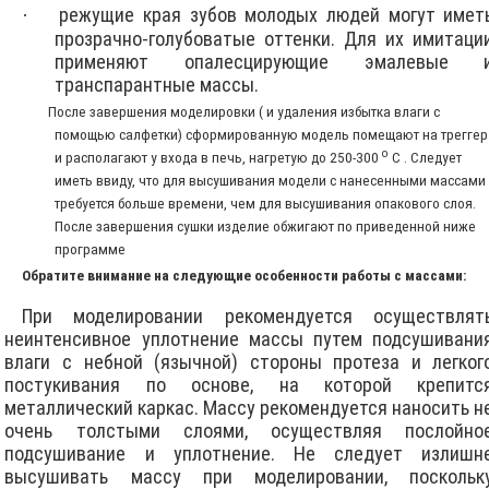
режущие края зубов молодых людей могут имет
·
прозрачно-голубоватые оттенки. Для их имитаци
применяют опалесцирующие эмалевые 
транспарантные массы.
Пос
ле завершения моделировки ( и удаления избытка влаги с
помощью салфетки) сформированную модель помещают на треггер
о
и располагают у входа в печь, нагретую до 250-300
С . Следует
иметь ввиду, что для высушивания модели с нанесенными массами
требуется больше времени, чем для высушивания опакового слоя.
После завершения сушки изделие обжигают по приведенной ниже
программе
Обратите внимание на следующие особенности работы с массами:
При моделировании рекомендуется осуществлят
неинтенсивное уплотнение массы путем подсушивани
влаги с небной (язычной) стороны протеза и легког
постукивания по основе, на которой крепитс
металлический каркас. Массу рекомендуется наносить н
очень толстыми слоями, осуществляя послойно
подсушивание и уплотнение. Не следует излишн
высушивать массу при моделировании, поскольк