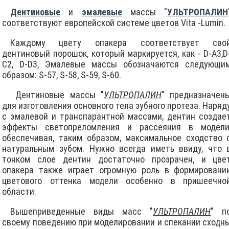
Дентиновые
и
эмалевые
массы "
УЛЬТРОПАЛИН
соответствуют европейской системе цветов Vita -Lumin.
Каждому цвету опакера соответствует сво
дентиновый порошок, который маркируется, как - D-A3,D
C2, D-D3, Эмалевые массы обозначаются следующи
образом: S-57, S-58, S-59, S-60.
Дентиновые массы "
УЛЬТРОПАЛИН
" предназначен
для изготовления основного тела зубного протеза. Наряд
с эмалевой и транспарантной массами, дентин создае
эффекты светопреломления и рассеяния в модели
обеспечивая, таким образом, максимальное сходство 
натуральным зубом. Нужно всегда иметь ввиду, что 
тонком слое дентин достаточно прозрачен, и цве
опакера также играет огромную роль в формировани
цветового оттенка модели особенно в пришеечно
области.
Вышеприведенные виды масс "
УЛЬТРОПАЛИН
" п
своему поведению при моделировании и спекании сходн