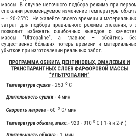
массы. В случае неточного подбора режима при перво
спекании рекомендуемое изменение температуры обжиг
о
– ± 20-25
С.
Не жалейте своего времени и материальны
затрат для подбора правильного режима спекания, эт
позволит избежать ошибочных выводов о качеств
массы "Ultropaline", а главное – обойтись бе
существенно бóльших потерь времени и материальны
убытков при изготовлении реальных работ.
ПРОГРАММА ОБЖИГА ДЕНТИНОВЫХ, ЭМАЛЕВЫХ И
ТРАНСПАРАНТНЫХ СЛОЕВ ФАРФОРОВОЙ МАССЫ
“УЛЬТРОПАЛИН”
о
Температура сушки
- 250
С
Длительность сушки
- 4 мин.
о
Скорость нагрева
- 60
С/ мин
о
Температура обжига, макс.
- 920 - 910
С ( 1-й и 2-й )
Длительность обжига
- 1
мин.