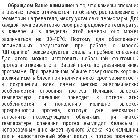
Обращаем Ваше внимание
на то, что камеры спекани
в разных печах отличаются по объему, расположению 
геометрии нагревателя, месту установки термопары. Дл
каждой печи характерно свое распределение температу
в камере и в пределах этой камеры оно може
о
различаться на 30-40
С. Поэтому для обеспечени
оптимальных результатов при работе с массо
"Ultropaline" рекомендуется сделать пробное спекание
Для этого можно изготовить небольшой фантомны
протез и отжечь его в
Вашей печке по указанной ниж
программе. При правильном обжиге поверхность коронк
должна иметь блеск при наличии некоторой зернистост
и сохранении всех самых мелких анатомически
особенностей строения протеза. Излишне высока
температура спекания приводит к потере эти
особенностей и появлению излишне высоко
прозрачности протеза, которую уже невозможн
устранить последующими обжигами. При низко
температуре спекания протез выглядит белесым 
непрозрачным и не имеет нужного блеска. Как излишний
так и недостаточный обжиг ведут к потере прочност